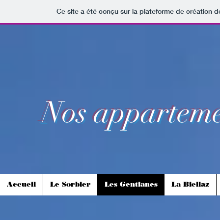
Ce site a été conçu sur la plateforme de création d
Nos
apparteme
Accueil
Le Sorbier
Les Gentianes
La Biellaz